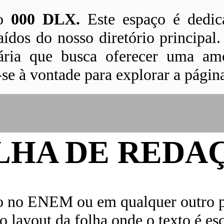
do
000 DLX.
Este espaço é dedica
ídos do nosso diretório principal
ária que busca oferecer uma amo
-se à vontade para explorar a págin
LHA DE REDA
o no ENEM ou em qualquer outro pr
o layout da folha onde o texto é esc